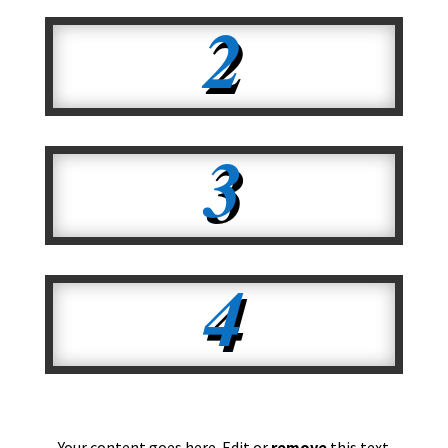
2
3
4
Your content goes here. Edit or
remove
this text